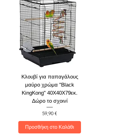
Κλουβί για παπαγάλους
μαύρο χρώμα "Black
KingKong" 40X40X79εκ.
Δώρο το σχοινί
Τιμή
59,90 €
Προσθήκη στο Καλάθι