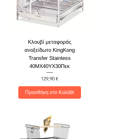
Κλουβί μεταφοράς
ανοξείδωτο KingKong
Transfer Stainless
40ΜX40ΥΧ30Πεκ
Τιμή
129,90 €
Προσθήκη στο Καλάθι