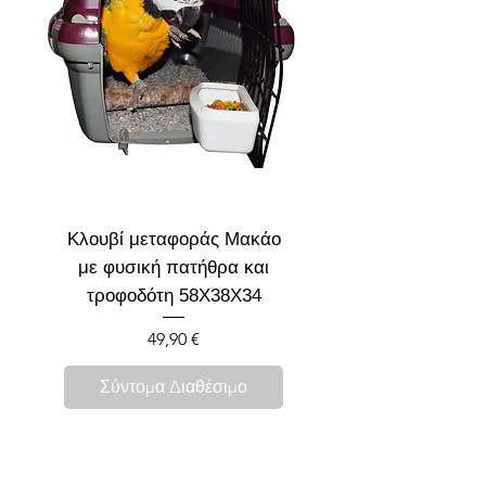
Κλουβί μεταφοράς Μακάο
με φυσική πατήθρα και
τροφοδότη 58Χ38Χ34
Τιμή
49,90 €
Σύντομα Διαθέσιμο