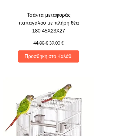
Τσάντα μεταφοράς
παπαγάλου με πλήρη θέα
180 45Χ23Χ27
Κανονική τιμή
Τιμή Έκπτωσης
44,00 €
39,00 €
Προσθήκη στο Καλάθι