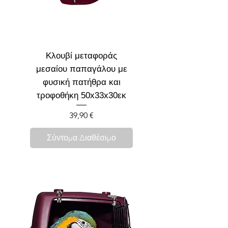
Κλουβί μεταφοράς
μεσαίου παπαγάλου με
φυσική πατήθρα και
τροφοθήκη 50x33x30εκ
Τιμή
39,90 €
Σύντομα Διαθέσιμο