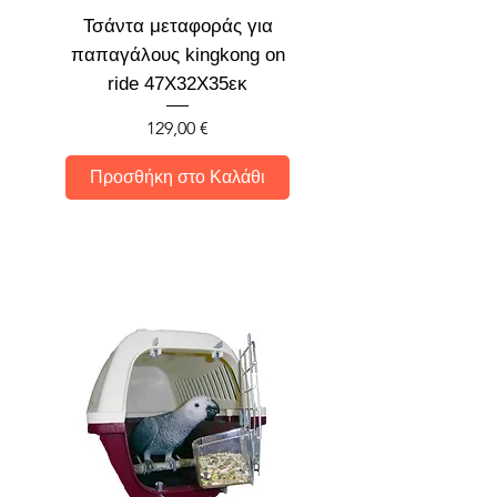
Τσάντα μεταφοράς για
παπαγάλους kingkong on
ride 47Χ32Χ35εκ
Τιμή
129,00 €
Προσθήκη στο Καλάθι