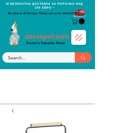
Μ БЕЗПЛАТНА ДОСТАВКА ЗА ПОРЪЧКА НАД
150 ЕВРО ~
We ship to all Europe. Please ask us for details!!!
zazoopet.com
Parrot's Favorite Place