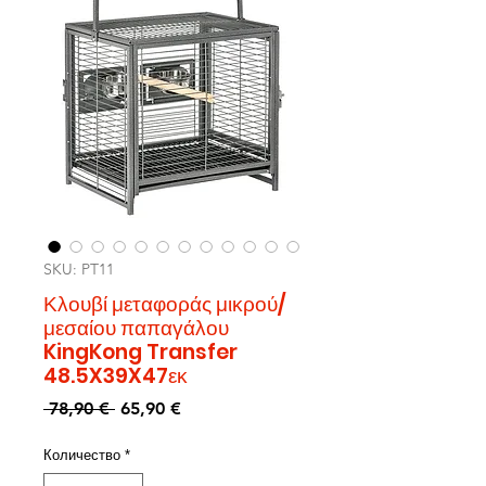
SKU: PT11
Κλουβί μεταφοράς μικρού/
μεσαίου παπαγάλου
KingKong Transfer
48.5X39X47εκ
Редовна
Продажна
 78,90 € 
65,90 €
цена
цена
Количество
*