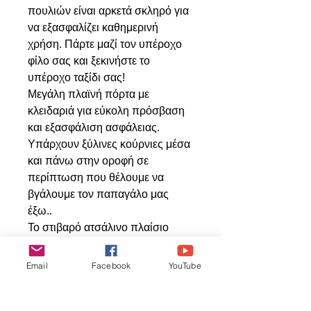
πουλιών είναι αρκετά σκληρό για
να εξασφαλίζει καθημερινή
χρήση. Πάρτε μαζί τον υπέροχο
φίλο σας και ξεκινήστε το
υπέροχο ταξίδι σας!
Μεγάλη πλαϊνή πόρτα με
κλειδαριά για εύκολη πρόσβαση
και εξασφάλιση ασφάλειας.
Υπάρχουν ξύλινες κούρνιες μέσα
και πάνω στην οροφή σε
περίπτωση που θέλουμε να
βγάλουμε τον παπαγάλο μας
έξω..
Το στιβαρό ατσάλινο πλαίσιο
εξασφαλίζει ανθεκτικότητα και
ασφάλεια.
Email
Facebook
YouTube
Διαστάσεις: 48.5X37X65εκ,
Διαστάσεις Εσωτερικές περίπου:
47.5X39X47εκ, Βάρος 7 κιλά