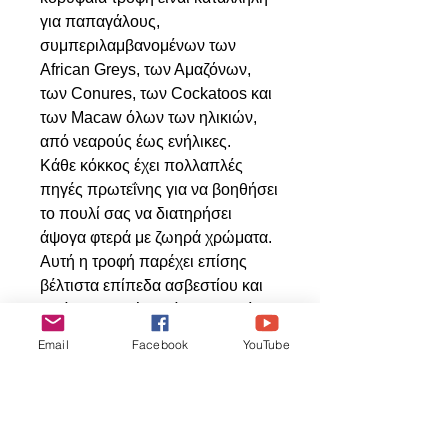
για παπαγάλους,
συμπεριλαμβανομένων των
African Greys, των Αμαζόνων,
των Conures, των Cockatoos και
των Macaw όλων των ηλικιών,
από νεαρούς έως ενήλικες.
Κάθε κόκκος έχει πολλαπλές
πηγές πρωτεΐνης για να βοηθήσει
το πουλί σας να διατηρήσει
άψογα φτερά με ζωηρά χρώματα.
Αυτή η τροφή παρέχει επίσης
βέλτιστα επίπεδα ασβεστίου και
ωμέγα λιπαρών οξέων φυσικής
προέλευσης.
Email
Facebook
YouTube
Αναπτύχθηκε από το Ινστιτούτο
Πτηνοτροφικής Έρευνας του
Χάγκεν (HARI) που
πραγματοποιεί εκτεταμένη έρευνα