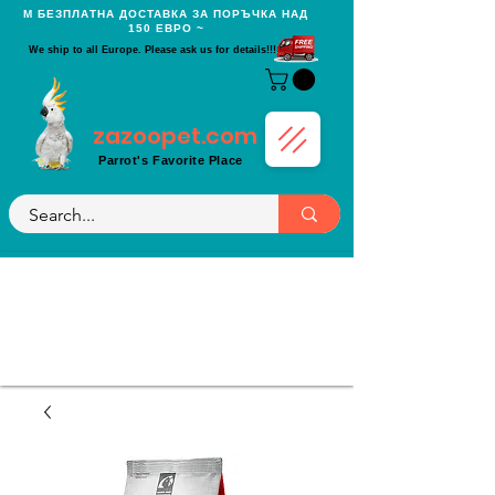
Μ БЕЗПЛАТНА ДОСТАВКА ЗА ПОРЪЧКА НАД
150 ЕВРО ~
We ship to all Europe. Please ask us for details!!!
zazoopet.com
Parrot's Favorite Place