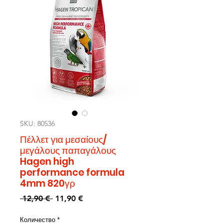
SKU: 80536
Πέλλετ για μεσαίους/
μεγάλους παπαγάλους
Hagen high
performance formula
4mm 820γρ
Редовна
Продажна
 12,90 € 
11,90 €
цена
цена
Количество
*