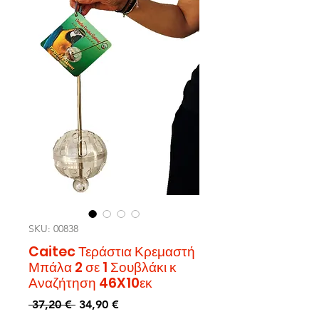
SKU: 00838
Caitec Τεράστια Κρεμαστή
Μπάλα 2 σε 1 Σουβλάκι κ
Αναζήτηση 46X10εκ
Редовна
Продажна
 37,20 € 
34,90 €