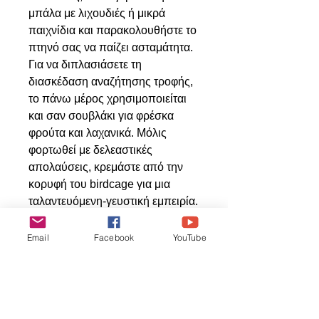
μπάλα με λιχουδιές ή μικρά
παιχνίδια και παρακολουθήστε το
πτηνό σας να παίζει ασταμάτητα.
Για να διπλασιάσετε τη
διασκέδαση αναζήτησης τροφής,
το πάνω μέρος χρησιμοποιείται
και σαν σουβλάκι για φρέσκα
φρούτα και λαχανικά. Μόλις
φορτωθεί με δελεαστικές
απολαύσεις, κρεμάστε από την
κορυφή του birdcage για μια
ταλαντευόμενη-γευστική εμπειρία.
Κατάλληλο για μέγαλους
παπαγάλους όπως Μακάω,
Email
Facebook
YouTube
Κοκατού, Εκλέκτους, Ζακό,
Αμαζονίου