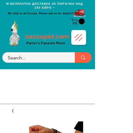
Μ БЕЗПЛАТНА ДОСТАВКА ЗА ПОРЪЧКА НАД
150 ЕВРО ~
We ship to all Europe. Please ask us for details!!!
zazoopet.com
Parrot's Favorite Place