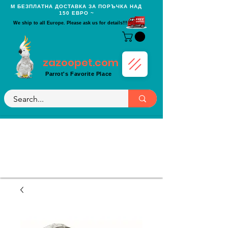
Μ БЕЗПЛАТНА ДОСТАВКА ЗА ПОРЪЧКА НАД
150 ЕВРО ~
We ship to all Europe. Please ask us for details!!!
zazoopet.com
Parrot's Favorite Place