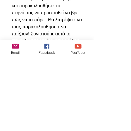
και παρακολουθήστε το
πτηνό σας να προσπαθεί να βρει
πώς να τα πάρει. Θα λατρέψετε να
τους παρακολουθήσετε να
παίζουν! Συνιστούμε αυτό το
παιχνίδι για μεσαίου και μεγάλου
μεγέθους πουλιά.
Email
Facebook
YouTube
Свързани
продукти
ΝΕΟ ΠΡΟΙΟΝ
ΝΕΟ ΠΡΟΙΟΝ