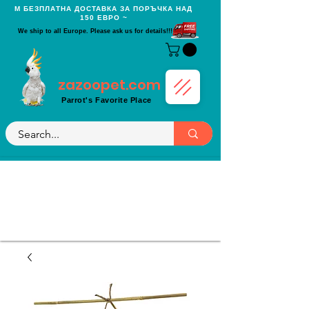
Μ БЕЗПЛАТНА ДОСТАВКА ЗА ПОРЪЧКА НАД
150 ЕВРО ~
We ship to all Europe. Please ask us for details!!!
zazoopet.com
Parrot's Favorite Place