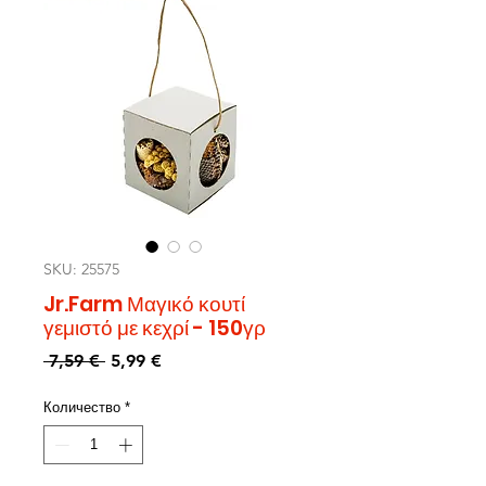
SKU: 25575
Jr.Farm Μαγικό κουτί
γεμιστό με κεχρί - 150γρ
Редовна
Продажна
 7,59 € 
5,99 €
цена
цена
Количество
*