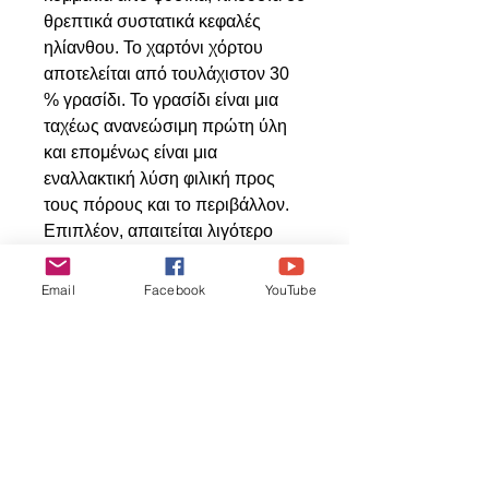
θρεπτικά συστατικά κεφαλές
ηλίανθου. Το χαρτόνι χόρτου
αποτελείται από τουλάχιστον 30
% γρασίδι. Το γρασίδι είναι μια
ταχέως ανανεώσιμη πρώτη ύλη
και επομένως είναι μια
εναλλακτική λύση φιλική προς
τους πόρους και το περιβάλλον.
Επιπλέον, απαιτείται λιγότερο
νερό στη διαδικασία παραγωγής
και μειώνονται οι εκπομπές CO2.
Email
Facebook
YouTube
Διάσταση κουτιού 12Χ12εκ.
Свързани
продукти