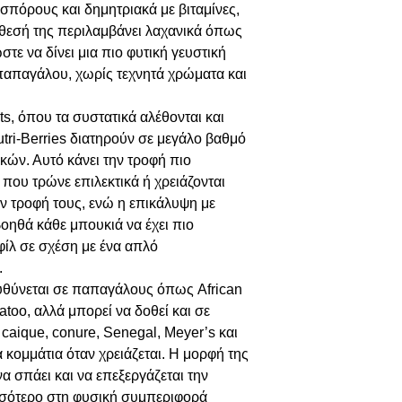
σπόρους και δημητριακά με βιταμίνες,
νθεσή της περιλαμβάνει λαχανικά όπως
τε να δίνει μια πιο φυτική γευστική
παπαγάλου, χωρίς τεχνητά χρώματα και
ets, όπου τα συστατικά αλέθονται και
utri-Berries διατηρούν σε μεγάλο βαθμό
κών. Αυτό κάνει την τροφή πιο
ου τρώνε επιλεκτικά ή χρειάζονται
ν τροφή τους, ενώ η επικάλυψη με
βοηθά κάθε μπουκιά να έχει πιο
ίλ σε σχέση με ένα απλό
.
θύνεται σε παπαγάλους όπως African
too, αλλά μπορεί να δοθεί και σε
 caique, conure, Senegal, Meyer’s και
 κομμάτια όταν χρειάζεται. Η μορφή της
να σπάει και να επεξεργάζεται την
ισσότερο στη φυσική συμπεριφορά