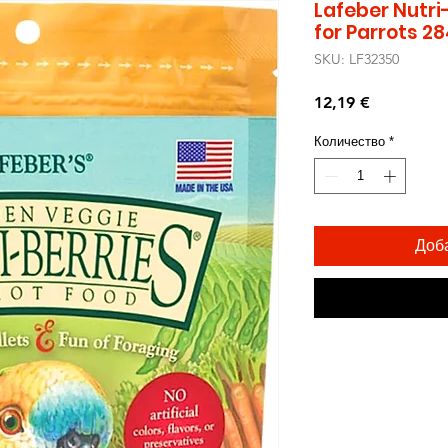
Lafeber Nutri
for Parrots 2
SKU: LF32350
Цена
12,19 €
Количество
*
Доб