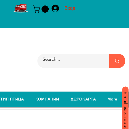
Вход
E-mail us: zazoopet@yahoo.com
ТИП ПТИЦА
КОМПАНИИ
ΔΩΡΟΚΑΡΤΑ
More