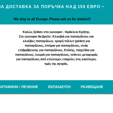
А ДОСТАВКА ЗА ПОРЪЧКА НАД 150 ЕВРО ~
We ship to all Europe. Please ask us for details!!!
Καλώς ήλθατε στο zazoopet - Ηράκλειο Κρήτης.
Στο zazoopet θα βρείτε: Κλουβιά για παπαγάλους και
κλούβες παπαγάλων, τροφή πέλλετ (pellet) για
παπαγάλους, σπόρια για παπαγάλους, σνάκ
επιβράβευσης για παπαγάλους. Επίσης, παιχνίδια για
παπαγάλους, λουριά για παπαγάλους, τσάντες μεταφοράς
για παπαγάλους από επώνυμες εταιρείες στις καλύτερες
τιμές της αγοράς.
ВИТАМИНИ / ЛЕЧЕНИЕ
EΚΠΑΙΔΕΥΣΗ
РАЗВЕЩАНЕ