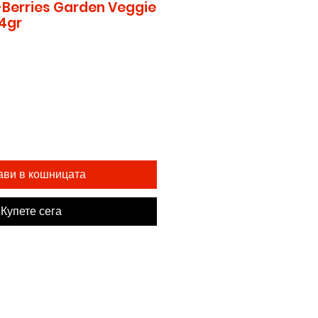
-Berries Garden Veggie
84gr
ави в кошницата
Купете сега