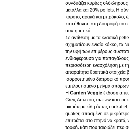
συνδυάζει κυρίως ολόκληρους 
μέταλλα και 20% pellets. Η σύ
καρότο, αρακά και μπρόκολο, ώσ
κατεύθυνση στη διατροφή του 
συντηρητικά.
Σε αντίθεση με τα κλασικά pell
σχηματίζουν ενιαίο κόκκο, τα N
την υφή των επιμέρους συστατι
ενδιαφέρουσα για παπαγάλους π
περισσότερη ενασχόληση με τη
απαραίτητα θρεπτικά στοιχεία 
ισορροπημένο διατροφικό προφ
εμπλουτισμένο μείγμα σπόρων
Η
Garden Veggie
έκδοση απευ
Grey, Amazon, macaw και cocka
μικρότερα είδη όπως cockatiel,
quaker, σπασμένη σε μικρότερα
επιτρέπει στο πτηνό να κρατά, 
τροφή, κάτι που ταιριάζει περ