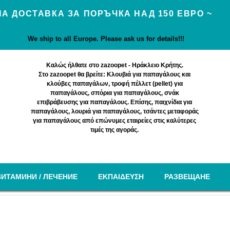
А ДОСТАВКА ЗА ПОРЪЧКА НАД 150 ЕВРО ~
We ship to all Europe. Please ask us for details!!!
Καλώς ήλθατε στο zazoopet - Ηράκλειο Κρήτης.
Στο zazoopet θα βρείτε: Κλουβιά για παπαγάλους και
κλούβες παπαγάλων, τροφή πέλλετ (pellet) για
παπαγάλους, σπόρια για παπαγάλους, σνάκ
επιβράβευσης για παπαγάλους. Επίσης, παιχνίδια για
παπαγάλους, λουριά για παπαγάλους, τσάντες μεταφοράς
για παπαγάλους από επώνυμες εταιρείες στις καλύτερες
τιμές της αγοράς.
ВИТАМИНИ / ЛЕЧЕНИЕ
EΚΠΑΙΔΕΥΣΗ
РАЗВЕЩАНЕ