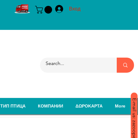
Вход
E-mail us: zazoopet@yahoo.com
ТИП ПТИЦА
КОМПАНИИ
ΔΩΡΟΚΑΡΤΑ
More