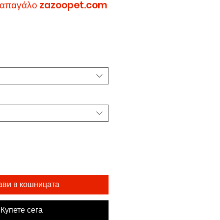
 παπαγάλο zazoopet.com
ави в кошницата
Купете сега