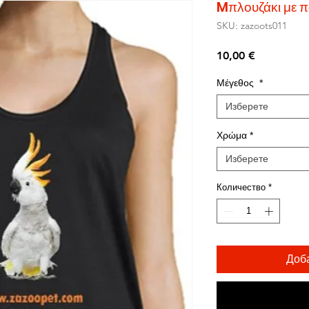
Mπλουζάκι με
SKU: zazoots011
Цена
10,00 €
Μέγεθος
*
Изберете
Χρώμα
*
Изберете
Количество
*
Доб