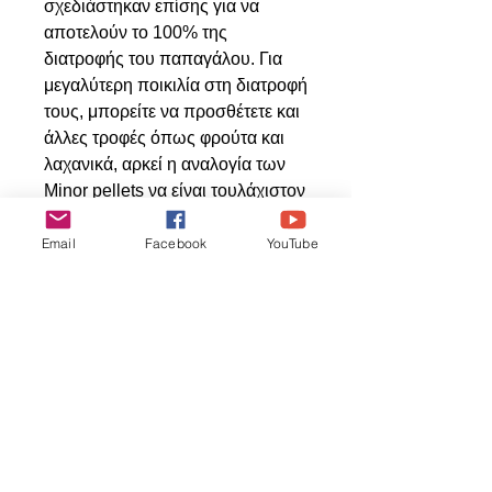
σχεδιάστηκαν επίσης για να
αποτελούν το 100% της
διατροφής του παπαγάλου. Για
μεγαλύτερη ποικιλία στη διατροφή
τους, μπορείτε να προσθέτετε και
άλλες τροφές όπως φρούτα και
λαχανικά, αρκεί η αναλογία των
Minor pellets να είναι τουλάχιστον
70% της συνολικής διατροφής
κατά βάρος του πτηνού.
Email
Facebook
YouTube
Свързани
продукти
ΝΕΟ ΠΡΟΙΟΝ
ΝΕΟ ΠΡΟΙΟΝ