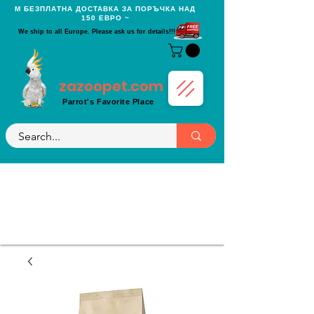
Μ БЕЗПЛАТНА ДОСТАВКА ЗА ПОРЪЧКА НАД
150 ЕВРО ~
We ship to all Europe. Please ask us for details!!!
zazoopet.com
Parrot's Favorite Place