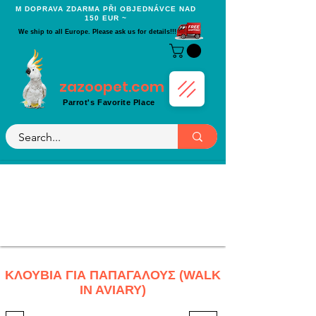
Μ DOPRAVA ZDARMA PŘI OBJEDNÁVCE NAD
150 EUR ~
We ship to all Europe. Please ask us for details!!!
zazoopet.com
Parrot's Favorite Place
ΚΛΟΥΒΙΑ ΓΙΑ ΠΑΠΑΓΑΛΟΥΣ (WALK
IN AVIARY)