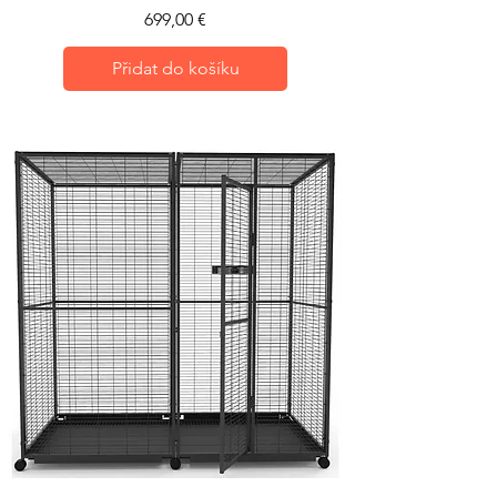
Cena
699,00 €
Přidat do košíku