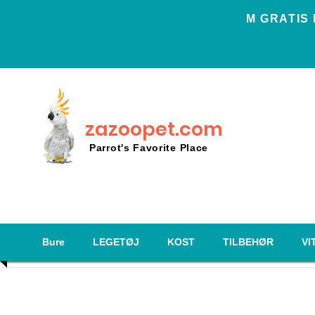
Μ GRATIS
zazoopet.com
Parrot's Favorite Place
Bure
LEGETØJ
KOST
TILBEHØR
VI