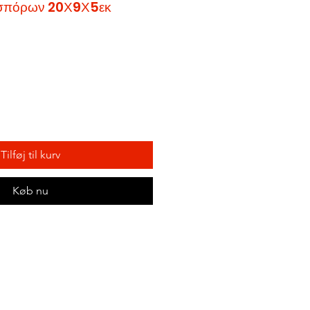
 σπόρων 20Χ9Χ5εκ
Tilføj til kurv
Køb nu