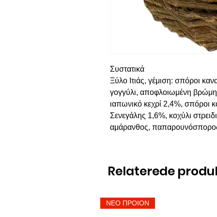
Συστατικά
Ξύλο Ιτιάς, γέμιση: σπόροι κανα
γογγύλι, αποφλοιωμένη βρώμη,
ιαπωνικό κεχρί 2,4%, σπόροι κ
Σενεγάλης 1,6%, κοχύλι στρειδ
αμάρανθος, παπαρουνόσπορος,
Relaterede produ
ΝΕΟ ΠΡΟΙΟΝ