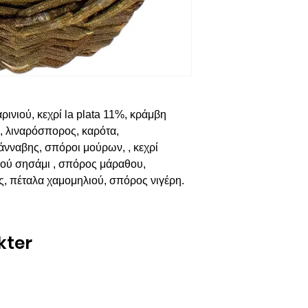
ρινιού, κεχρί la plata 11%, κράμβη
 λιναρόσπορος, καρότα,
άνναβης, σπόροι μούρων, , κεχρί
ιού σησάμι , σπόρος μάραθου,
 πέταλα χαμομηλιού, σπόρος νιγέρη.
kter