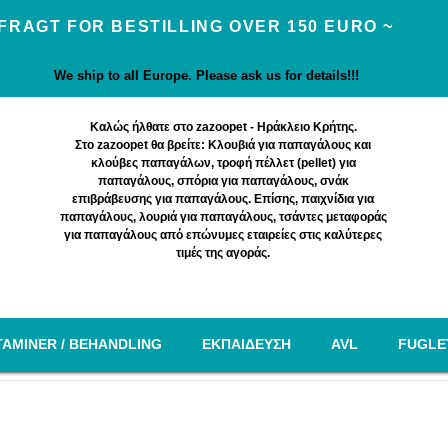
 FRAGT FOR BESTILLING OVER 150 EURO ~
We ship to all Europe. Please ask us for details!!!
Καλώς ήλθατε στο zazoopet - Ηράκλειο Κρήτης.
Στο zazoopet θα βρείτε: Κλουβιά για παπαγάλους και
κλούβες παπαγάλων, τροφή πέλλετ (pellet) για
παπαγάλους, σπόρια για παπαγάλους, σνάκ
επιβράβευσης για παπαγάλους. Επίσης, παιχνίδια για
παπαγάλους, λουριά για παπαγάλους, τσάντες μεταφοράς
για παπαγάλους από επώνυμες εταιρείες στις καλύτερες
τιμές της αγοράς.
TAMINER / BEHANDLING
EΚΠΑΙΔΕΥΣΗ
AVL
FUGLE