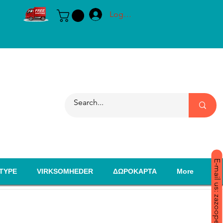
Log ind
E-mail us: zazoopet@yahoo.com
TYPE
VIRKSOMHEDER
ΔΩΡΟΚΑΡΤΑ
More