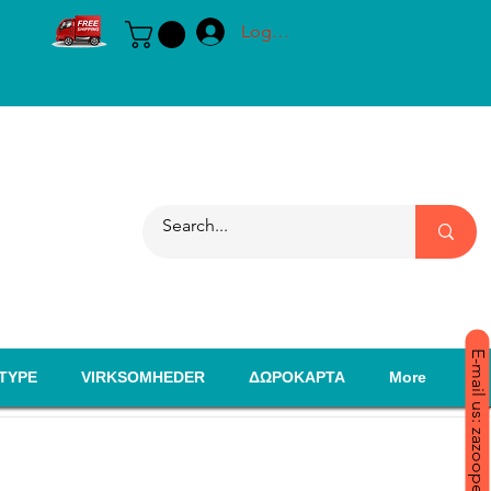
Log ind
E-mail us: zazoopet@yahoo.com
TYPE
VIRKSOMHEDER
ΔΩΡΟΚΑΡΤΑ
More