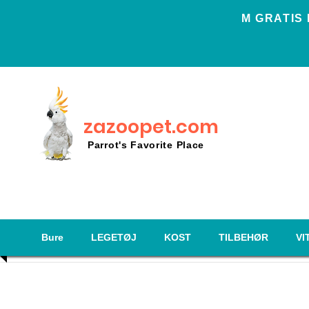
Μ GRATIS
zazoopet.com
Parrot's Favorite Place
Bure
LEGETØJ
KOST
TILBEHØR
VI