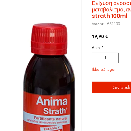
Ενίχυση ανοσοπ
μεταβολισμό, α
strath 100ml
Varenr.: ΑS1100
Pris
19,90 €
Antal
*
Ikke på lager
Giv besk