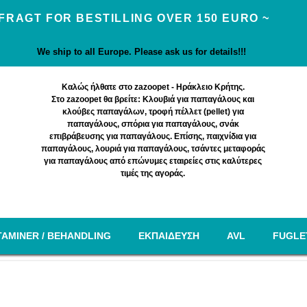
 FRAGT FOR BESTILLING OVER 150 EURO ~
We ship to all Europe. Please ask us for details!!!
Καλώς ήλθατε στο zazoopet - Ηράκλειο Κρήτης.
Στο zazoopet θα βρείτε: Κλουβιά για παπαγάλους και
κλούβες παπαγάλων, τροφή πέλλετ (pellet) για
παπαγάλους, σπόρια για παπαγάλους, σνάκ
επιβράβευσης για παπαγάλους. Επίσης, παιχνίδια για
παπαγάλους, λουριά για παπαγάλους, τσάντες μεταφοράς
για παπαγάλους από επώνυμες εταιρείες στις καλύτερες
τιμές της αγοράς.
TAMINER / BEHANDLING
EΚΠΑΙΔΕΥΣΗ
AVL
FUGLE