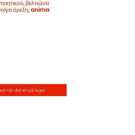
οιητικού, βελτιώνει
νοίγει όρεξη, anima
ed når det er på lager