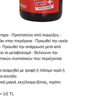
τημα - Προστατεύει από λοιμώξεις -
άει στην πτερόροια - Προωθεί την υγεία
α - Προωθεί την ανάρρωση μετά από
ο το μεταβολισμό - Βελτιώνει την
τικών συστατικών που περιέχονται
α αναμιχθεί με τροφή ή πόσιμο νερό ή
α κουτάλι.
ή μαγιά, εκχύλισμα βύνης, σιρόπι
= 1/2 TL