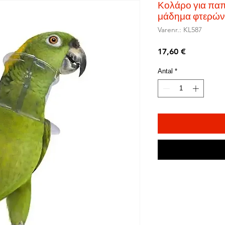
Κολάρο για πα
μάδημα φτερών 
Varenr.: KL587
Pris
17,60 €
Antal
*