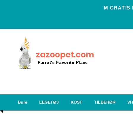
Μ GRATIS
zazoopet.com
Parrot's Favorite Place
Bure
LEGETØJ
KOST
TILBEHØR
VI