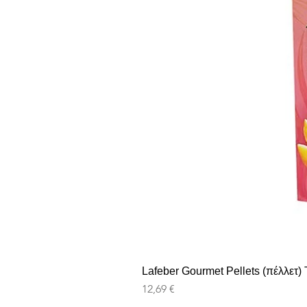
Lafeber Gourmet Pellets (πέλλετ) T
Pris
12,69 €