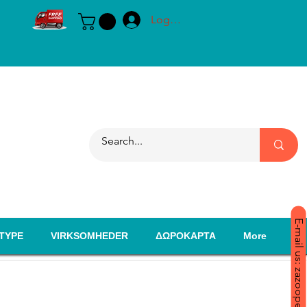
Log ind
E-mail us: zazoopet@yahoo.com
TYPE
VIRKSOMHEDER
ΔΩΡΟΚΑΡΤΑ
More