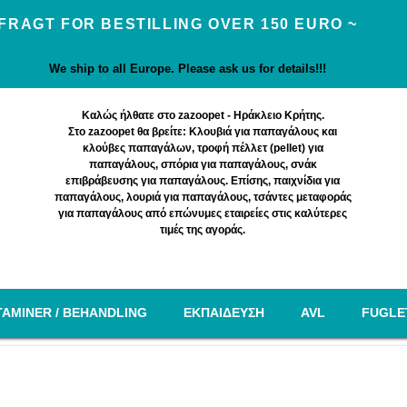
 FRAGT FOR BESTILLING OVER 150 EURO ~
We ship to all Europe. Please ask us for details!!!
Καλώς ήλθατε στο zazoopet - Ηράκλειο Κρήτης.
Στο zazoopet θα βρείτε: Κλουβιά για παπαγάλους και
κλούβες παπαγάλων, τροφή πέλλετ (pellet) για
παπαγάλους, σπόρια για παπαγάλους, σνάκ
επιβράβευσης για παπαγάλους. Επίσης, παιχνίδια για
παπαγάλους, λουριά για παπαγάλους, τσάντες μεταφοράς
για παπαγάλους από επώνυμες εταιρείες στις καλύτερες
τιμές της αγοράς.
TAMINER / BEHANDLING
EΚΠΑΙΔΕΥΣΗ
AVL
FUGLE