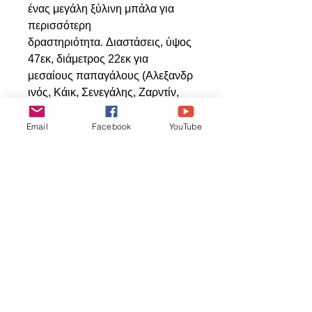
ένας μεγάλη ξύλινη μπάλα για
περισσότερη
δραστηριότητα. Διαστάσεις, ύψος
47εκ, διάμετρος 22εκ για
μεσαίους παπαγάλους (Αλεξανδρ
ινός, Κάικ, Σενεγάλης, Ζαρντίν,
Ρίνγκνεκ, Κονούρες, Μόνκ,
Ροζέλες, Κοκατίλ κλπ...).
Email
Facebook
YouTube
Relaterede
produkter
ΝΕΟ ΠΡΟΙΟΝ
ΝΕΟ ΠΡΟΙΟΝ