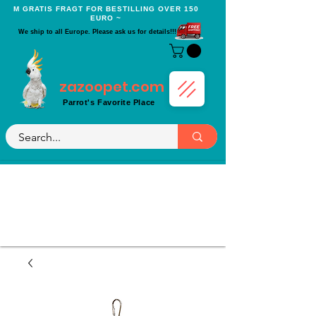
Μ GRATIS FRAGT FOR BESTILLING OVER 150
EURO ~
We ship to all Europe. Please ask us for details!!!
zazoopet.com
Parrot's Favorite Place