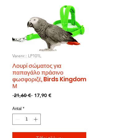
Varenr.: LP101L
Λουρί σώματος για
παπαγάλο πράσινο
φωσφοριζέ, Birds Kingdom
Μ
Regulær
Salgspris
 21,60 € 
17,90 €
pris
Antal
*