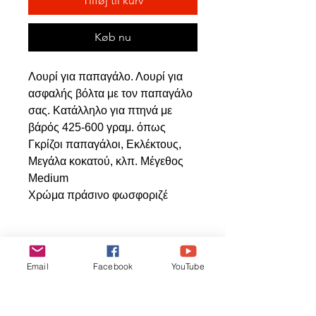
Tilføj til kurv
Køb nu
Λουρί για παπαγάλο. Λουρί για
ασφαλής βόλτα με τον παπαγάλο
σας. Κατάλληλο για πτηνά με
βάρός 425-600 γραμ. όπως
Γκρίζοι παπαγάλοι, Εκλέκτους,
Μεγάλα κοκατού, κλπ. Μέγεθος
Medium
Χρώμα πράσινο φωσφοριζέ
Relaterede
Email
Facebook
YouTube
produkter