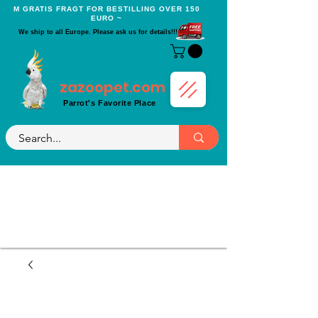
Μ GRATIS FRAGT FOR BESTILLING OVER 150
EURO ~
We ship to all Europe. Please ask us for details!!!
zazoopet.com
Parrot's Favorite Place