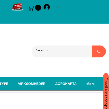
Log ind
E-mail us: zazoopet@yahoo.com
TYPE
VIRKSOMHEDER
ΔΩΡΟΚΑΡΤΑ
More