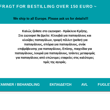
 FRAGT FOR BESTILLING OVER 150 EURO ~
We ship to all Europe. Please ask us for details!!!
Καλώς ήλθατε στο zazoopet - Ηράκλειο Κρήτης.
Στο zazoopet θα βρείτε: Κλουβιά για παπαγάλους και
κλούβες παπαγάλων, τροφή πέλλετ (pellet) για
παπαγάλους, σπόρια για παπαγάλους, σνάκ
επιβράβευσης για παπαγάλους. Επίσης, παιχνίδια για
παπαγάλους, λουριά για παπαγάλους, τσάντες μεταφοράς
για παπαγάλους από επώνυμες εταιρείες στις καλύτερες
τιμές της αγοράς.
TAMINER / BEHANDLING
EΚΠΑΙΔΕΥΣΗ
AVL
FUGLE