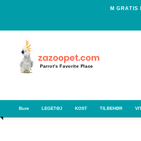
Μ GRATIS
zazoopet.com
Parrot's Favorite Place
Bure
LEGETØJ
KOST
TILBEHØR
VI