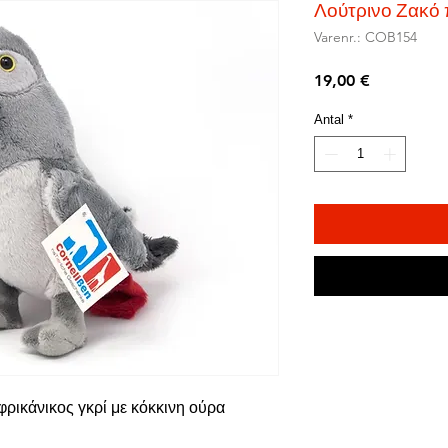
Λούτρινο Ζακό
Varenr.: COB154
Pris
19,00 €
Antal
*
ρικάνικος γκρί με κόκκινη ούρα