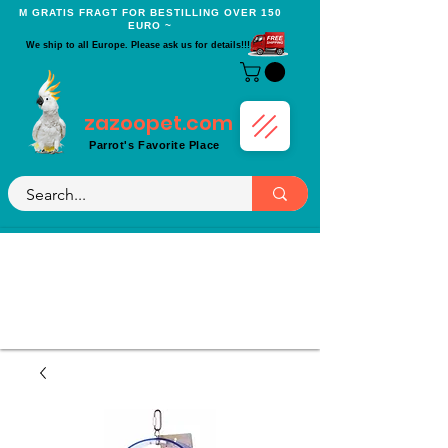
Μ GRATIS FRAGT FOR BESTILLING OVER 150
EURO ~
We ship to all Europe. Please ask us for details!!!
zazoopet.com
Parrot's Favorite Place