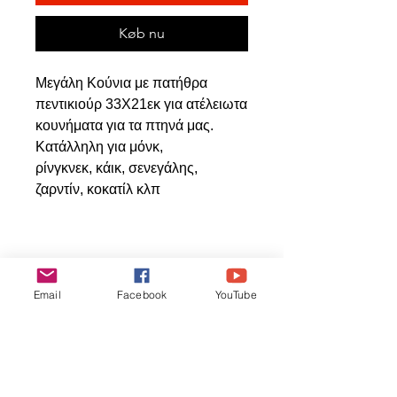
Køb nu
Μεγάλη Κούνια με πατήθρα
πεντικιούρ 33Χ21εκ για ατέλειωτα
κουνήματα για τα πτηνά μας.
Κατάλληλη για μόνκ,
ρίνγκνεκ, κάικ, σενεγάλης,
ζαρντίν, κοκατίλ κλπ
Relaterede
Email
Facebook
YouTube
produkter
ΝΕΟ ΠΡΟΙΟΝ
ΝΕΟ ΠΡΟΙΟΝ