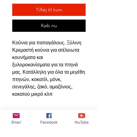
Tilføj til kurv
Køb nu
Κούνια για παπαγάλους. Ξύλινη
Κρεμαστή κούνια για ατέλειωτα
κουνήματα και
ξυλοροκανίσματα για τα πτηνά
μας. Κατάλληλη για όλα τα μεγέθη
πτηνών, κοκατίλ, μόνκ,
σενεγάλης, ζακό, αμαζόνιος,
κοκατού μικρό κλπ
Relaterede
Email
Facebook
YouTube
produkter