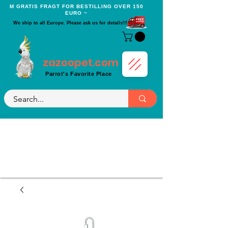
Μ GRATIS FRAGT FOR BESTILLING OVER 150
EURO ~
We ship to all Europe. Please ask us for details!!!
zazoopet.com
Parrot's Favorite Place