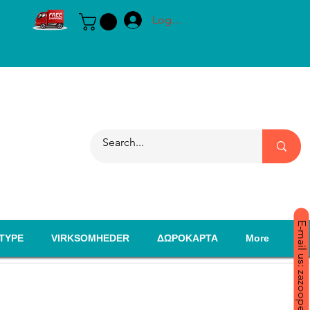
Log ind
E-mail us: zazoopet@yahoo.com
TYPE
VIRKSOMHEDER
ΔΩΡΟΚΑΡΤΑ
More