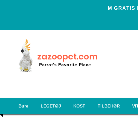
Μ GRATIS
zazoopet.com
Parrot's Favorite Place
Bure
LEGETØJ
KOST
TILBEHØR
VI