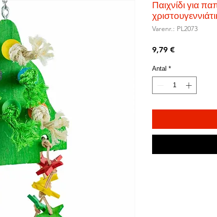
Παιχνίδι για π
χριστουγεννιάτι
Varenr.: PL2073
Pris
9,79 €
Antal
*