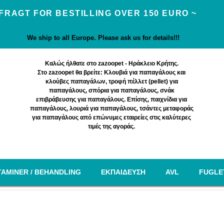
 FRAGT FOR BESTILLING OVER 150 EURO ~
We ship to all Europe. Please ask us for details!!!
Καλώς ήλθατε στο zazoopet - Ηράκλειο Κρήτης.
Στο zazoopet θα βρείτε: Κλουβιά για παπαγάλους και
κλούβες παπαγάλων, τροφή πέλλετ (pellet) για
παπαγάλους, σπόρια για παπαγάλους, σνάκ
επιβράβευσης για παπαγάλους. Επίσης, παιχνίδια για
παπαγάλους, λουριά για παπαγάλους, τσάντες μεταφοράς
για παπαγάλους από επώνυμες εταιρείες στις καλύτερες
τιμές της αγοράς.
TAMINER / BEHANDLING
EΚΠΑΙΔΕΥΣΗ
AVL
FUGLE