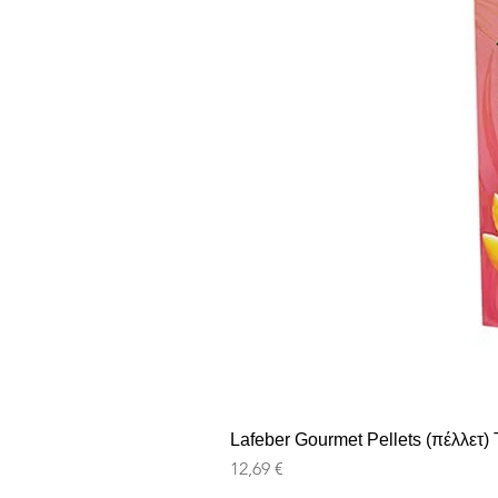
Lafeber Gourmet Pellets (πέλλετ) T
Pris
12,69 €