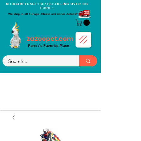
Μ GRATIS FRAGT FOR BESTILLING OVER 150
EURO ~
We ship to all Europe. Please ask us for details!!!
zazoopet.com
Parrot's Favorite Place