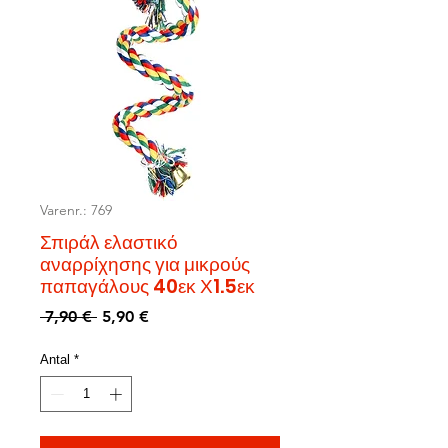
Varenr.: 769
Σπιράλ ελαστικό
αναρρίχησης για μικρούς
παπαγάλους 40εκ Χ1.5εκ
Regulær
Salgspris
 7,90 € 
5,90 €
pris
Antal
*