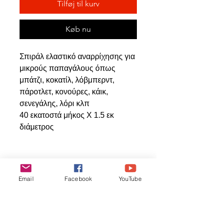
Tilføj til kurv
Køb nu
Σπιράλ ελαστικό αναρρίχησης για
μικρούς παπαγάλους όπως
μπάτζι, κοκατίλ, λόβμπερντ,
πάροτλετ, κονούρες, κάικ,
σενεγάλης, λόρι κλπ
40 εκατοστά μήκος Χ 1.5 εκ
διάμετρος
Relaterede
Email
Facebook
YouTube
produkter