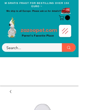
Μ GRATIS FRAGT FOR BESTILLING OVER 150
EURO ~
We ship to all Europe. Please ask us for details!!!
zazoopet.com
Parrot's Favorite Place