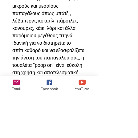
μικρούς και μεσαίους
παπαγάλους όπως μπάτζι,
λόβμπερντ, κοκατίλ, πάροτλετ,
κονούρες, κάικ, λόρι και άλλα
παρόμοιου μεγέθους πτηνά.
Ιδανική για να διατηρείτε το
σπίτι καθαρό και να εξασφαλίζετε
την άνεση του παπαγάλου σας, η
τουαλέτα "poop on" είναι εύκολη
στη χρήση και αποτελεσματική.
Προσφέρετε στο αγαπημένο σας
πτηνό την καλύτερη φροντίδα.
Email
Facebook
YouTube
Διαστάσεις: 13.4x8.7x5.5εκ
Relaterede