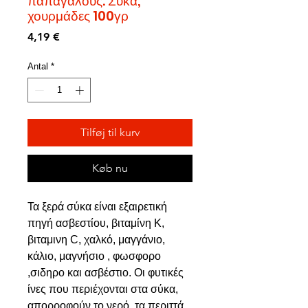
παπαγάλους. Σύκα,
χουρμάδες 100γρ
Pris
4,19 €
Antal
*
Tilføj til kurv
Køb nu
Τα ξερά σύκα είναι εξαιρετική
πηγή ασβεστίου, βιταμίνη Κ,
βιταμινη C, χαλκό, μαγγάνιο,
κάλιο, μαγνήσιο , φωσφορο
,σιδηρο και ασβέστιο. Οι φυτικές
ίνες που περιέχονται στα σύκα,
απορροφούν το νερό, τα περιττά