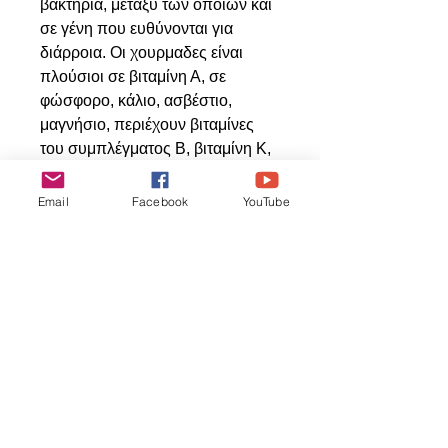
βακτήρια, μεταξύ των οποίων και
σε γένη που ευθύνονται για
διάρροια. Οι χουρμαδες είναι
πλούσιοι σε βιταμίνη Α, σε
φώσφορο, κάλιο, ασβέστιο,
μαγνήσιο, περιέχουν βιταμίνες
του συμπλέγματος Β, βιταμίνη Κ,
ριβοφλαβίνη, νιασίνη και άλλα
θρεπτικά συστατικά και μέταλλα.
Email
Facebook
YouTube
Επισης περιέχουν άλατα,
μεταλλικά στοιχεία, πρωτεΐνες και
έχουν μεγάλη περιεκτικότητα σε
σελήνιο, συμβάλλοντας στην
ενίσχυση της άμυνας του
οργανισμού.
Κατάλληλα για όλα τα είδη
παπαγάλων.