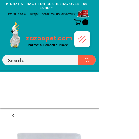
Μ GRATIS FRAGT FOR BESTILLING OVER 150
EURO ~
We ship to all Europe. Please ask us for details!!!
zazoopet.com
Parrot's Favorite Place