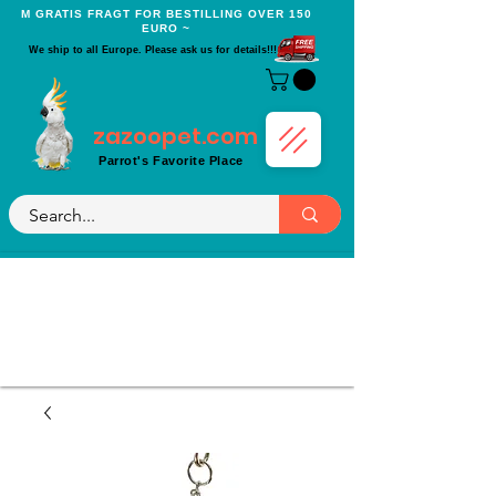
Μ GRATIS FRAGT FOR BESTILLING OVER 150
EURO ~
We ship to all Europe. Please ask us for details!!!
zazoopet.com
Parrot's Favorite Place