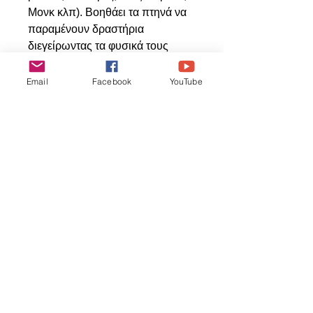
Μονκ κλπ). Βοηθάει τα πτηνά να
παραμένουν δραστήρια
διεγείρωντας τα φυσικά τους
ένστικτα για εξέρευνηση.
Email
Facebook
YouTube
Relaterede
produkter
ΝΕΟ ΠΡΟΙΟΝ
ΝΕΟ ΠΡΟΙΟΝ