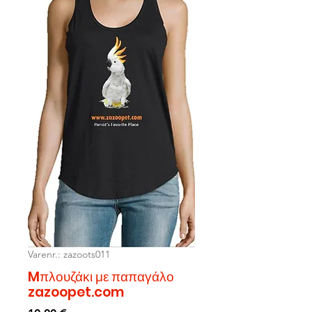
Varenr.: zazoots011
Mπλουζάκι με παπαγάλο
zazoopet.com