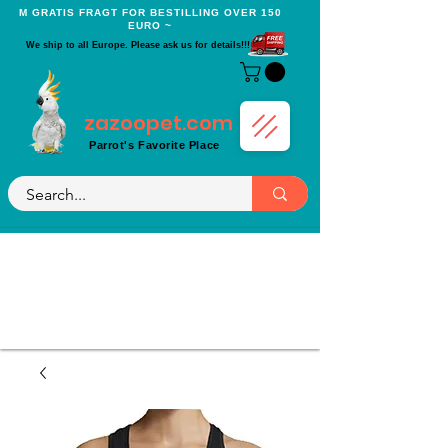
Μ GRATIS FRAGT FOR BESTILLING OVER 150
EURO ~
We ship to all Europe. Please ask us for details!!!
zazoopet.com
Parrot's Favorite Place