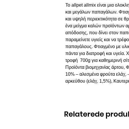
Το allpet allmix είναι μια ολο
και μεγάλων παπαγάλων. Φτιαγ
και υψηλή περιεκτικότητα σε θ
ένα μείγμα καλών προϊόντων α
απόδοσης, που δίνει στον παπα
παραμείνετε υγιείς και να τρέφ
παπαγάλους. Φτιαγμένο με υλικ
πάντα για διατροφή και υγεία.
τροφή 700g για καθημερινή σί
Προϊόντα βιομηχανίας άρτου, 
10% – αλεσμένα φρούτα ελάχ. 
αρκεύθου (ελάχ. 1,5%), Καυτερ
Relaterede produ