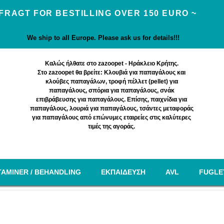
 FRAGT FOR BESTILLING OVER 150 EURO ~
We ship to all Europe. Please ask us for details!!!
Καλώς ήλθατε στο zazoopet - Ηράκλειο Κρήτης.
Στο zazoopet θα βρείτε: Κλουβιά για παπαγάλους και
κλούβες παπαγάλων, τροφή πέλλετ (pellet) για
παπαγάλους, σπόρια για παπαγάλους, σνάκ
επιβράβευσης για παπαγάλους. Επίσης, παιχνίδια για
παπαγάλους, λουριά για παπαγάλους, τσάντες μεταφοράς
για παπαγάλους από επώνυμες εταιρείες στις καλύτερες
τιμές της αγοράς.
TAMINER / BEHANDLING
EΚΠΑΙΔΕΥΣΗ
AVL
FUGLE