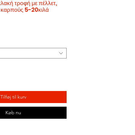
λακή τροφή με πέλλετ,
 καρπούς 5-20κιλά
Tilføj til kurv
Køb nu