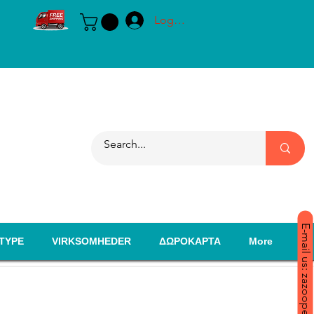
Log ind
E-mail us: zazoopet@yahoo.com
TYPE
VIRKSOMHEDER
ΔΩΡΟΚΑΡΤΑ
More