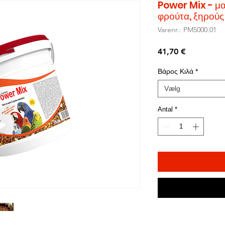
Power Mix - μα
φρούτα, ξηρούς
Varenr.: PM5000.01
Pris
41,70 €
Βάρος Κιλά
*
Vælg
Antal
*