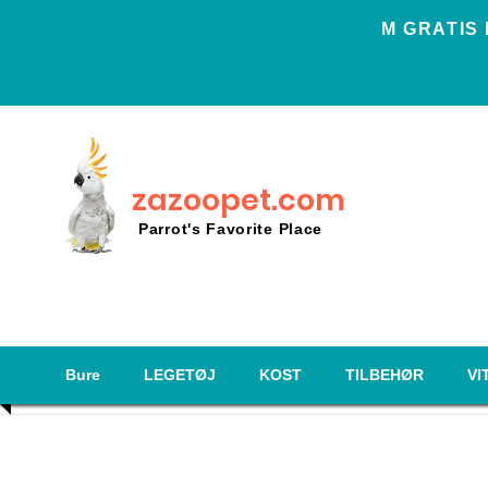
Μ GRATIS
zazoopet.com
Parrot's Favorite Place
Bure
LEGETØJ
KOST
TILBEHØR
VI