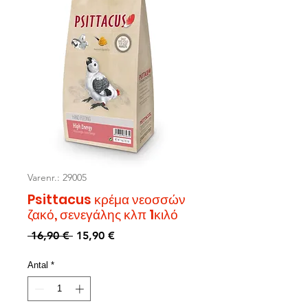
Varenr.: 29005
Psittacus κρέμα νεοσσών
ζακό, σενεγάλης κλπ 1κιλό
Regulær
Salgspris
 16,90 € 
15,90 €
pris
Antal
*