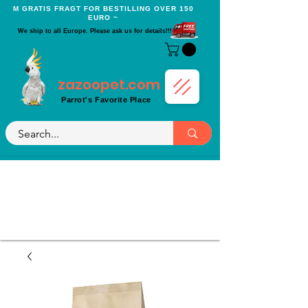
Μ GRATIS FRAGT FOR BESTILLING OVER 150
EURO ~
We ship to all Europe. Please ask us for details!!!
zazoopet.com
Parrot's Favorite Place