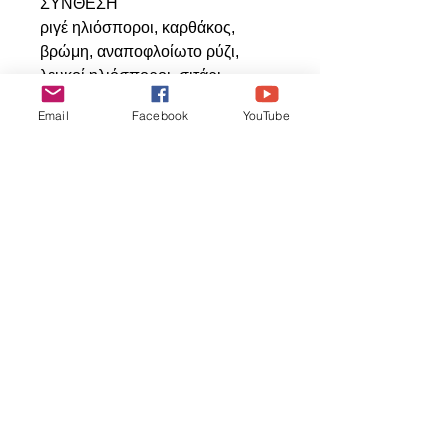
ΣΥΝΘΕΣΗ
ριγέ ηλιόσποροι, καρθάκος,
βρώμη, αναποφλοίωτο ρύζι,
λευκοί ηλιόσποροι, σιτάρι,
καλαμπόκι, φαγόπυρο, κριθάρι,
Email
Facebook
YouTube
αποφλοιωμένα φιστίκια, πυρήνες
κολοκύθας, ντάρι, κουκουνάρι,
χαρουπιές, λευκό κεχρί, milo,
φουσκωμένο κεχρί, καρπούς
τριανταφυλλιάς, κόκκινη πιπεριά,
maxi VAM πέλλετ, κοχύλια
στρείδια
Relaterede
produkter