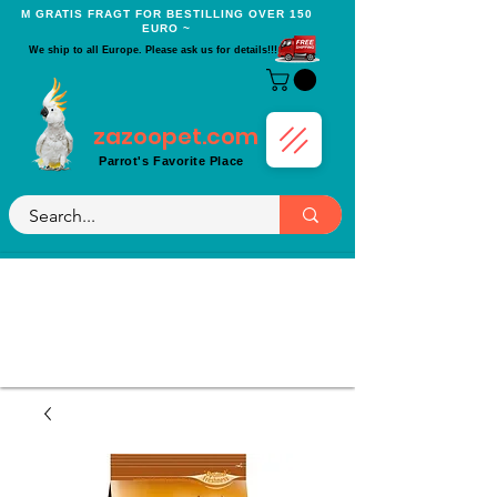
Μ GRATIS FRAGT FOR BESTILLING OVER 150
EURO ~
We ship to all Europe. Please ask us for details!!!
zazoopet.com
Parrot's Favorite Place