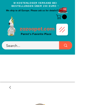
Μ KOSTENLOSER VERSAND BEI
BESTELLUNGEN ÜBER 150 EURO ~
We ship to all Europe. Please ask us for details!!!
zazoopet.com
Parrot's Favorite Place