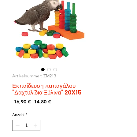
Artikelnummer: ZM213
Εκπαίδευση παπαγάλου
"Δαχτυλίδια Ξύλινα" 20X15
Standardpreis
Sale-
 16,90 € 
14,80 €
Preis
Anzahl
*