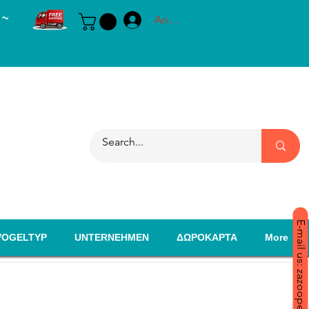
 ~
Anmelden
E-mail us: zazoopet@yahoo.com
VOGELTYP
UNTERNEHMEN
ΔΩΡΟΚΑΡΤΑ
More