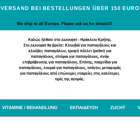
VERSAND BEI BESTELLUNGEN ÜBER 150 EURO
We ship to all Europe. Please ask us for details!!!
Καλώς ήλθατε στο zazoopet - Ηράκλειο Κρήτης.
Στο zazoopet θα βρείτε: Κλουβιά για παπαγάλους και
κλούβες παπαγάλων, τροφή πέλλετ (pellet) για
παπαγάλους, σπόρια για παπαγάλους, σνάκ
επιβράβευσης για παπαγάλους. Επίσης, παιχνίδια για
παπαγάλους, λουριά για παπαγάλους, τσάντες μεταφοράς
για παπαγάλους από επώνυμες εταιρείες στις καλύτερες
τιμές της αγοράς.
VITAMINE / BEHANDLUNG
EΚΠΑΙΔΕΥΣΗ
ZUCHT