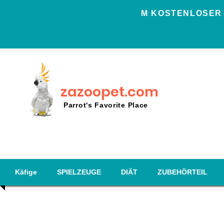
Μ KOSTENLOSER 
zazoopet.com
Parrot's Favorite Place
Käfige
SPIELZEUGE
DIÄT
ZUBEHÖRTEIL