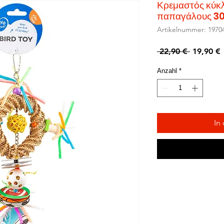
Κρεμαστός κύκ
παπαγάλους 3
Artikelnummer: 1970
Standard
S
 22,90 € 
19,90 €
P
Anzahl
*
In