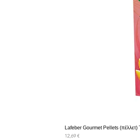
Lafeber Gourmet Pellets (πέλλετ) T
Preis
12,69 €