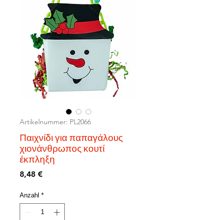
Artikelnummer: PL2066
Παιχνίδι για παπαγάλους
χιονάνθρωπος κουτί
έκπληξη
Preis
8,48 €
Anzahl
*