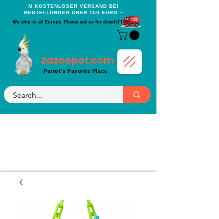
Μ KOSTENLOSER VERSAND BEI
BESTELLUNGEN ÜBER 150 EURO ~
We ship to all Europe. Please ask us for details!!!
zazoopet.com
Parrot's Favorite Place