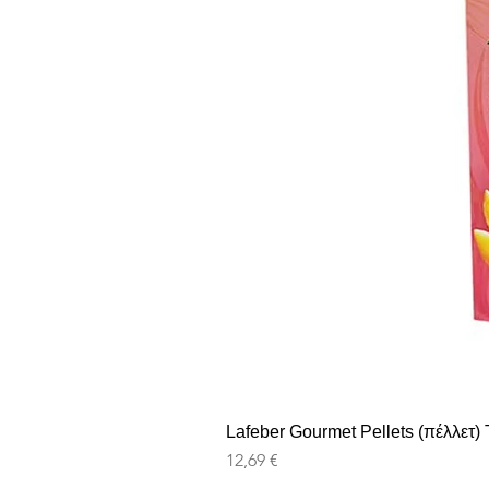
Lafeber Gourmet Pellets (πέλλετ) T
Preis
12,69 €