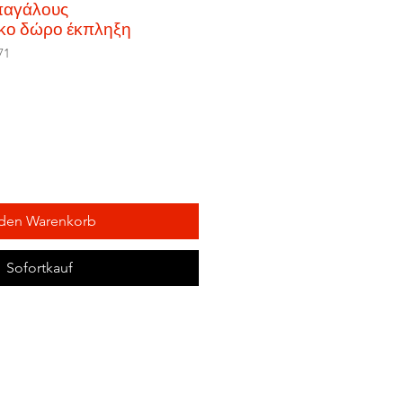
απαγάλους
ικο δώρο έκπληξη
71
 den Warenkorb
Sofortkauf