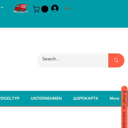
 ~
Anmelden
E-mail us: zazoopet@yahoo.com
VOGELTYP
UNTERNEHMEN
ΔΩΡΟΚΑΡΤΑ
More