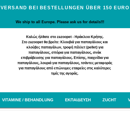
VERSAND BEI BESTELLUNGEN ÜBER 150 EURO
We ship to all Europe. Please ask us for details!!!
Καλώς ήλθατε στο zazoopet - Ηράκλειο Κρήτης.
Στο zazoopet θα βρείτε: Κλουβιά για παπαγάλους και
κλούβες παπαγάλων, τροφή πέλλετ (pellet) για
παπαγάλους, σπόρια για παπαγάλους, σνάκ
επιβράβευσης για παπαγάλους. Επίσης, παιχνίδια για
παπαγάλους, λουριά για παπαγάλους, τσάντες μεταφοράς
για παπαγάλους από επώνυμες εταιρείες στις καλύτερες
τιμές της αγοράς.
VITAMINE / BEHANDLUNG
EΚΠΑΙΔΕΥΣΗ
ZUCHT