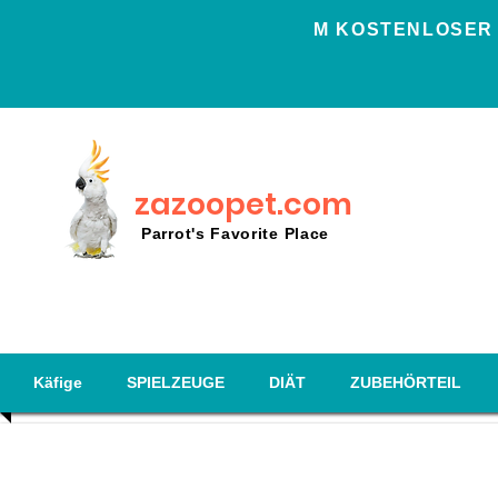
Μ KOSTENLOSER 
zazoopet.com
Parrot's Favorite Place
Käfige
SPIELZEUGE
DIÄT
ZUBEHÖRTEIL