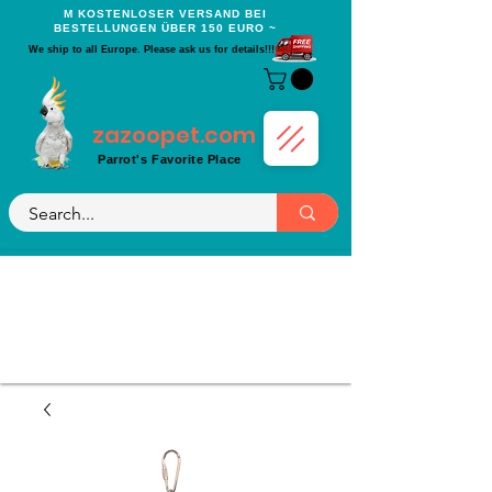
Μ KOSTENLOSER VERSAND BEI
BESTELLUNGEN ÜBER 150 EURO ~
We ship to all Europe. Please ask us for details!!!
zazoopet.com
Parrot's Favorite Place