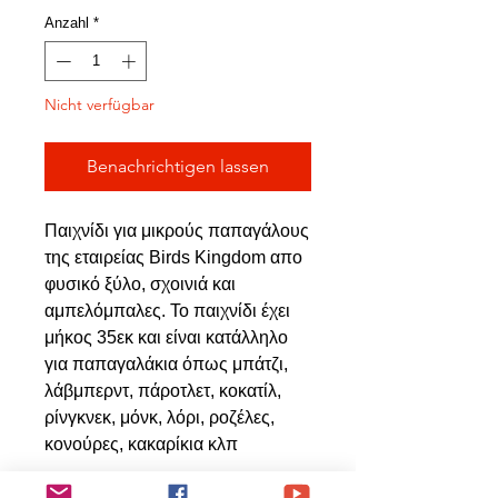
Anzahl
*
Nicht verfügbar
Benachrichtigen lassen
Παιχνίδι για μικρούς παπαγάλους
της εταιρείας Birds Kingdom απο
φυσικό ξύλο, σχοινιά και
αμπελόμπαλες. Το παιχνίδι έχει
μήκος 35εκ και είναι κατάλληλο
για παπαγαλάκια όπως μπάτζι,
λάβμπερντ, πάροτλετ, κοκατίλ,
ρίνγκνεκ, μόνκ, λόρι, ροζέλες,
κονούρες, κακαρίκια κλπ