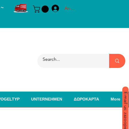
 ~
Anmelden
E-mail us: zazoopet@yahoo.com
VOGELTYP
UNTERNEHMEN
ΔΩΡΟΚΑΡΤΑ
More