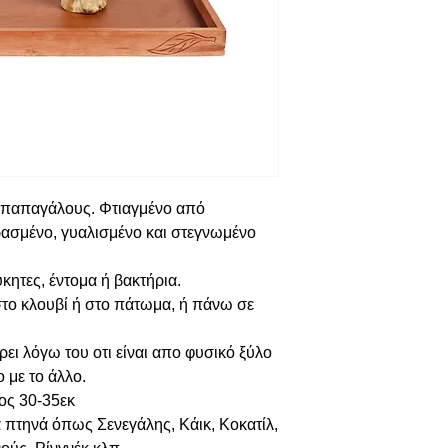
ς παπαγάλους. Φτιαγμένο από
ασμένο, γυαλισμένο και στεγνωμένο
ύκητες, έντομα ή βακτήρια.
το κλουβί ή στο πάτωμα, ή πάνω σε
ει λόγω του οτι είναι απο φυσικό ξύλο
ο με το άλλο.
ος 30-35εκ
α πτηνά όπως Σενεγάλης, Κάικ, Κοκατίλ,