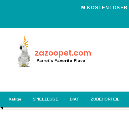
Μ KOSTENLOSER 
zazoopet.com
Parrot's Favorite Place
Käfige
SPIELZEUGE
DIÄT
ZUBEHÖRTEIL