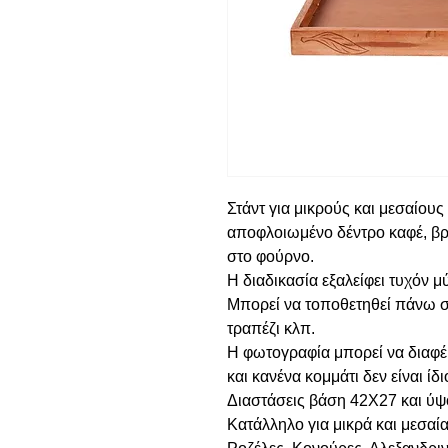
Στάντ για μικρούς και μεσαίου
αποφλοιωμένο δέντρο καφέ, βρ
στο φούρνο.
Η διαδικασία εξαλείφει τυχόν μ
Μπορεί να τοποθετηθεί πάνω σ
τραπέζι κλπ.
Η φωτογραφία μπορεί να διαφέρ
και κανένα κομμάτι δεν είναι ίδι
Διαστάσεις βάση 42Χ27 και ύψ
Κατάλληλο για μικρά και μεσαί