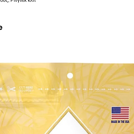
ούς, Ρίνγνέκ κλπ
e