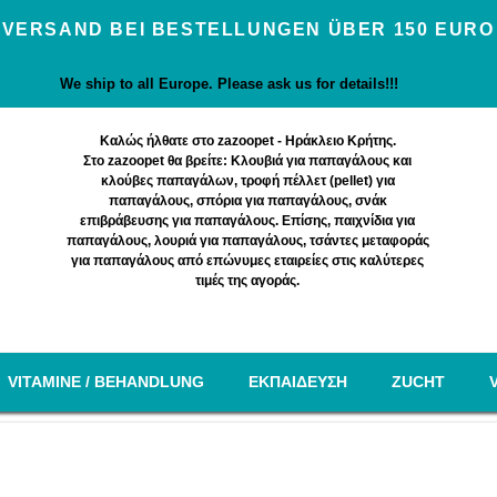
VERSAND BEI BESTELLUNGEN ÜBER 150 EURO
We ship to all Europe. Please ask us for details!!!
Καλώς ήλθατε στο zazoopet - Ηράκλειο Κρήτης.
Στο zazoopet θα βρείτε: Κλουβιά για παπαγάλους και
κλούβες παπαγάλων, τροφή πέλλετ (pellet) για
παπαγάλους, σπόρια για παπαγάλους, σνάκ
επιβράβευσης για παπαγάλους. Επίσης, παιχνίδια για
παπαγάλους, λουριά για παπαγάλους, τσάντες μεταφοράς
για παπαγάλους από επώνυμες εταιρείες στις καλύτερες
τιμές της αγοράς.
VITAMINE / BEHANDLUNG
EΚΠΑΙΔΕΥΣΗ
ZUCHT