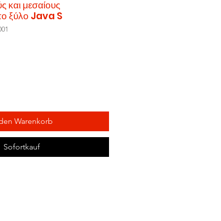
ύς και μεσαίους
ο ξύλο Java S
001
 den Warenkorb
Sofortkauf