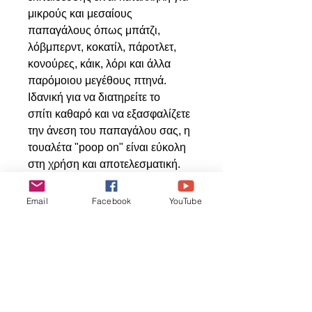
μικρούς και μεσαίους
παπαγάλους όπως μπάτζι,
λόβμπερντ, κοκατίλ, πάροτλετ,
κονούρες, κάικ, λόρι και άλλα
παρόμοιου μεγέθους πτηνά.
Ιδανική για να διατηρείτε το
σπίτι καθαρό και να εξασφαλίζετε
την άνεση του παπαγάλου σας, η
τουαλέτα "poop on" είναι εύκολη
στη χρήση και αποτελεσματική.
Προσφέρετε στο αγαπημένο σας
πτηνό την καλύτερη φροντίδα.
Email
Facebook
YouTube
Διαστάσεις: 13.4x8.7x5.5εκ
Ähnliche