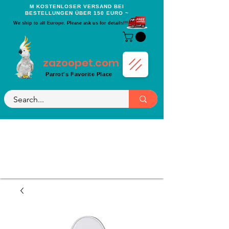
Μ KOSTENLOSER VERSAND BEI
BESTELLUNGEN ÜBER 150 EURO ~
We ship to all Europe. Please ask us for details!!!
zazoopet.com
Parrot's Favorite Place