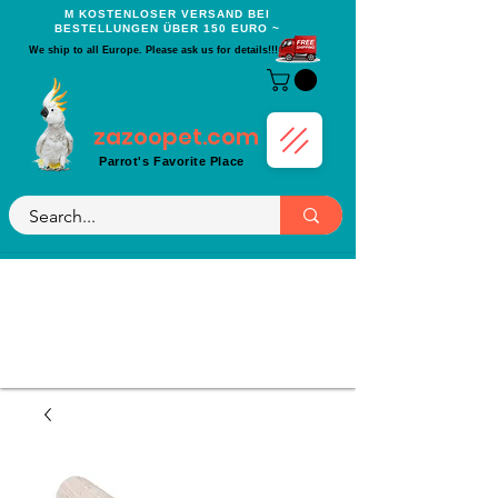
Μ KOSTENLOSER VERSAND BEI
BESTELLUNGEN ÜBER 150 EURO ~
We ship to all Europe. Please ask us for details!!!
zazoopet.com
Parrot's Favorite Place