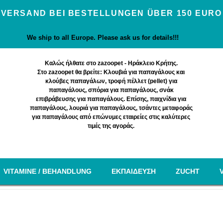
VERSAND BEI BESTELLUNGEN ÜBER 150 EURO
We ship to all Europe. Please ask us for details!!!
Καλώς ήλθατε στο zazoopet - Ηράκλειο Κρήτης.
Στο zazoopet θα βρείτε: Κλουβιά για παπαγάλους και
κλούβες παπαγάλων, τροφή πέλλετ (pellet) για
παπαγάλους, σπόρια για παπαγάλους, σνάκ
επιβράβευσης για παπαγάλους. Επίσης, παιχνίδια για
παπαγάλους, λουριά για παπαγάλους, τσάντες μεταφοράς
για παπαγάλους από επώνυμες εταιρείες στις καλύτερες
τιμές της αγοράς.
VITAMINE / BEHANDLUNG
EΚΠΑΙΔΕΥΣΗ
ZUCHT