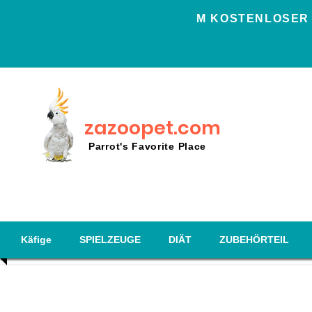
Μ KOSTENLOSER 
zazoopet.com
Parrot's Favorite Place
Käfige
SPIELZEUGE
DIÄT
ZUBEHÖRTEIL