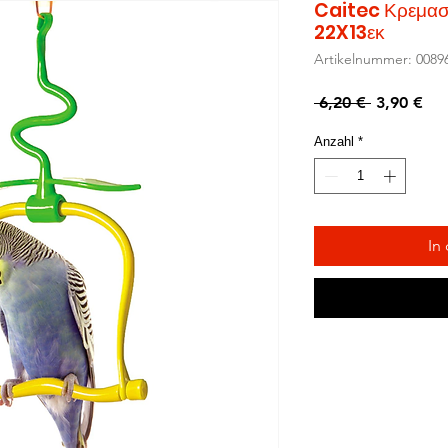
Caitec Κρεμασ
22X13εκ
Artikelnummer: 0089
Standardp
Sal
 6,20 € 
3,90 €
Pre
Anzahl
*
In