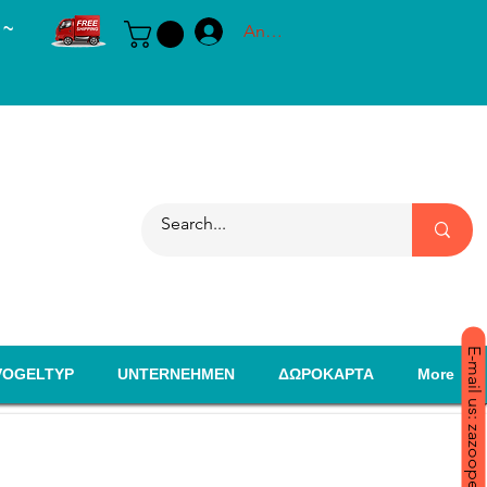
 ~
Anmelden
E-mail us: zazoopet@yahoo.com
VOGELTYP
UNTERNEHMEN
ΔΩΡΟΚΑΡΤΑ
More