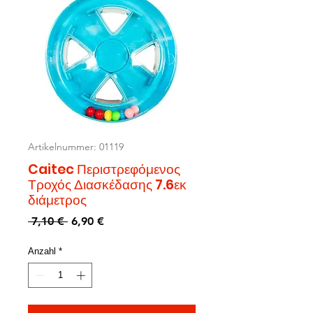
Artikelnummer: 01119
Caitec Περιστρεφόμενος
Τροχός Διασκέδασης 7.6εκ
διάμετρος
Standardpreis
Sale-
 7,10 € 
6,90 €
Preis
Anzahl
*