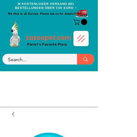
Μ KOSTENLOSER VERSAND BEI
BESTELLUNGEN ÜBER 150 EURO ~
We ship to all Europe. Please ask us for details!!!
zazoopet.com
Parrot's Favorite Place