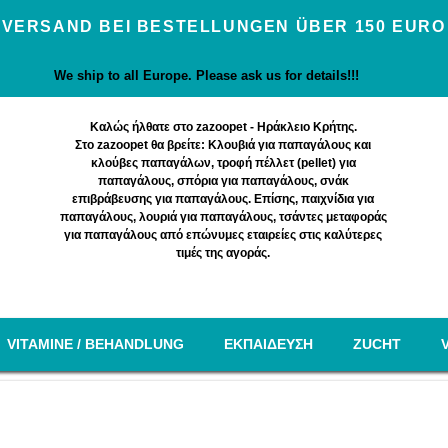
VERSAND BEI BESTELLUNGEN ÜBER 150 EURO
We ship to all Europe. Please ask us for details!!!
Καλώς ήλθατε στο zazoopet - Ηράκλειο Κρήτης.
Στο zazoopet θα βρείτε: Κλουβιά για παπαγάλους και
κλούβες παπαγάλων, τροφή πέλλετ (pellet) για
παπαγάλους, σπόρια για παπαγάλους, σνάκ
επιβράβευσης για παπαγάλους. Επίσης, παιχνίδια για
παπαγάλους, λουριά για παπαγάλους, τσάντες μεταφοράς
για παπαγάλους από επώνυμες εταιρείες στις καλύτερες
τιμές της αγοράς.
VITAMINE / BEHANDLUNG
EΚΠΑΙΔΕΥΣΗ
ZUCHT