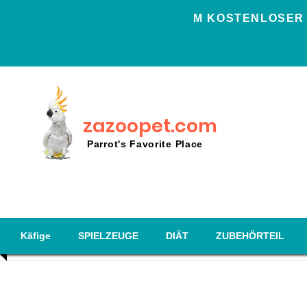
Μ KOSTENLOSER 
zazoopet.com
Parrot's Favorite Place
Käfige
SPIELZEUGE
DIÄT
ZUBEHÖRTEIL