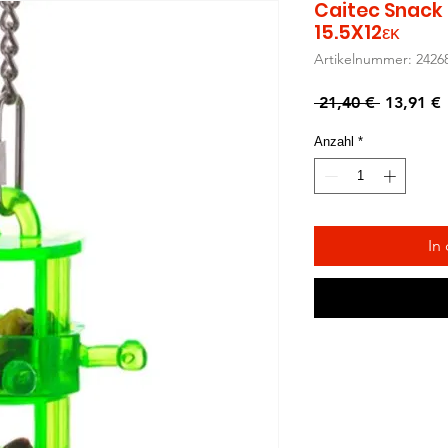
Caitec Snack 
15.5X12εκ
Artikelnummer: 2426
Standard
S
 21,40 € 
13,91 €
P
Anzahl
*
In