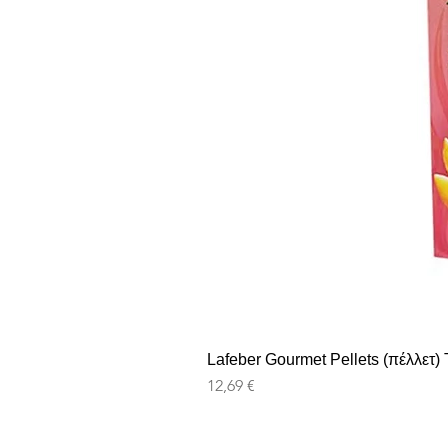
Lafeber Gourmet Pellets (πέλλετ) T
Preis
12,69 €