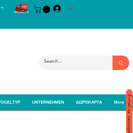
 ~
Anmelden
E-mail us: zazoopet@yahoo.com
VOGELTYP
UNTERNEHMEN
ΔΩΡΟΚΑΡΤΑ
More