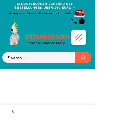
Μ KOSTENLOSER VERSAND BEI
BESTELLUNGEN ÜBER 150 EURO ~
We ship to all Europe. Please ask us for details!!!
zazoopet.com
Parrot's Favorite Place