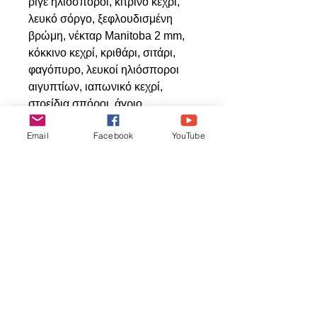
ριγέ ηλιόσποροι, κίτρινο κεχρί,
λευκό σόργο, ξεφλουδισμένη
βρώμη, νέκταρ Manitoba 2 mm,
κόκκινο κεχρί, κριθάρι, σιτάρι,
φαγόπυρο, λευκοί ηλιόσποροι
αιγυπτίων, ιαπωνικό κεχρί,
στρείδια σπόροι, άγριο
τριαντάφυλλο
Email
Facebook
YouTube
Ähnliche
Produkte
ΝΕΟ ΠΡΟΙΟΝ
ΝΕΟ ΠΡΟΙΟΝ