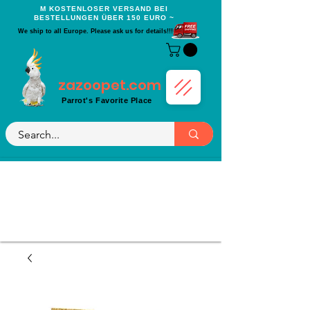
Μ KOSTENLOSER VERSAND BEI
BESTELLUNGEN ÜBER 150 EURO ~
We ship to all Europe. Please ask us for details!!!
zazoopet.com
Parrot's Favorite Place