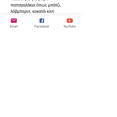
παπαγαλάκια όπως μπάτζι,
λόβμπερντ, κοκατίλ κλπ
100% Φυσικά Υλικά
Email
Facebook
YouTube
Related
Products
ΝΕΟ ΠΡΟΙΟΝ
ΝΕΟ ΠΡΟΙΟΝ