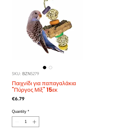
SKU: ΒΖΝ5279
Παιχνίδι για παπαγαλάκια
"Πύργος Μίξ" 15εκ
Price
€6.79
Quantity
*