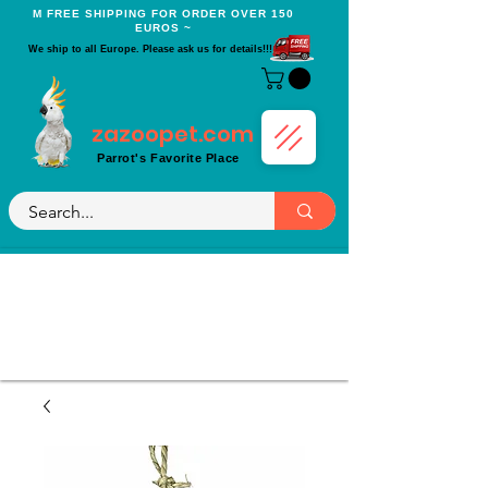
Μ FREE SHIPPING FOR ORDER OVER 150
EUROS ~
We ship to all Europe. Please ask us for details!!!
zazoopet.com
Parrot's Favorite Place