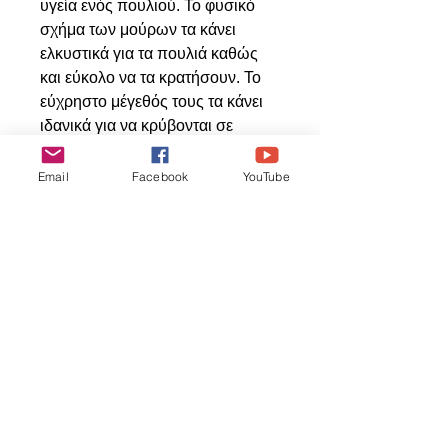
υγεία ενός πουλιού. Το φυσικό
σχήμα των μούρων τα κάνει
ελκυστικά για τα πουλιά καθώς
και εύκολο να τα κρατήσουν. Το
εύχρηστο μέγεθός τους τα κάνει
ιδανικά για να κρύβονται σε
μεγάλο αριθμό παιχνιδιών
αναζήτησης τροφής.
Email
Facebook
YouTube
Related
Products
ΝΕΟ ΠΡΟΙΟΝ
ΝΕΟ ΠΡΟΙΟΝ