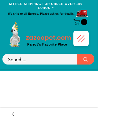
Μ FREE SHIPPING FOR ORDER OVER 150
EUROS ~
We ship to all Europe. Please ask us for details!!!
zazoopet.com
Parrot's Favorite Place