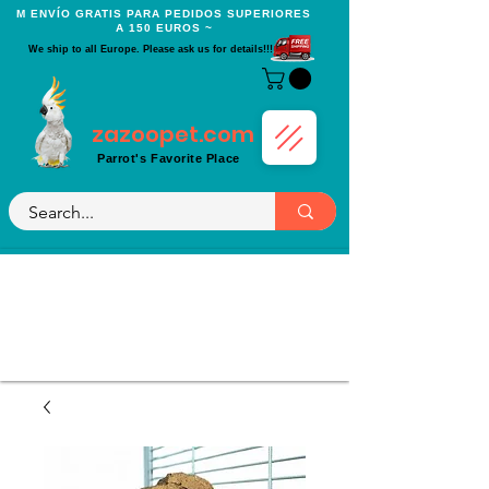
Μ ENVÍO GRATIS PARA PEDIDOS SUPERIORES
A 150 EUROS ~
We ship to all Europe. Please ask us for details!!!
zazoopet.com
Parrot's Favorite Place