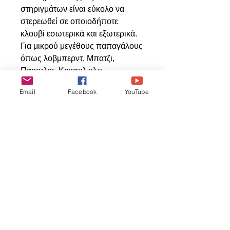
στηριγμάτων είναι εύκολο να
στερεωθεί σε οποιοδήποτε
κλουβί εσωτερικά και εξωτερικά.
Για μικρού μεγέθους παπαγάλους
όπως λοβμπερντ, Μπατζι,
Παροτλετ, Κοκατιλ κλπ
15εκ μήκος και 9-15εκ διάμετρος
Email
Facebook
YouTube
Productos
relacionados
ΝΕΟ ΠΡΟΙΟΝ
ΝΕΟ ΠΡΟΙΟΝ