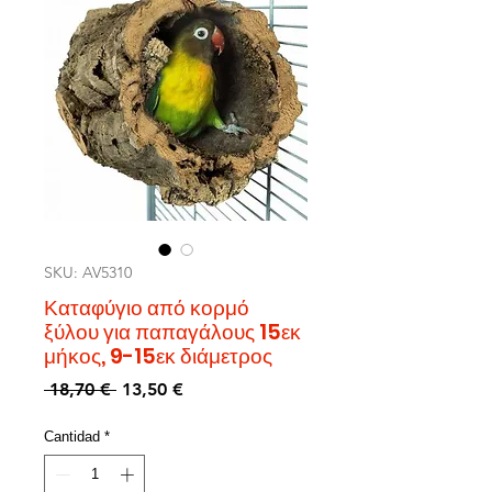
SKU: AV5310
Καταφύγιο από κορμό
ξύλου για παπαγάλους 15εκ
μήκος, 9-15εκ διάμετρος
Precio
Precio
 18,70 € 
13,50 €
de
oferta
Cantidad
*