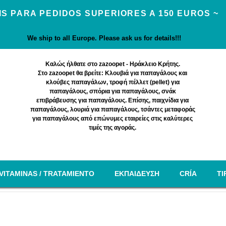
IS PARA PEDIDOS SUPERIORES A 150 EUROS ~
We ship to all Europe. Please ask us for details!!!
Καλώς ήλθατε στο zazoopet - Ηράκλειο Κρήτης.
Στο zazoopet θα βρείτε: Κλουβιά για παπαγάλους και
κλούβες παπαγάλων, τροφή πέλλετ (pellet) για
παπαγάλους, σπόρια για παπαγάλους, σνάκ
επιβράβευσης για παπαγάλους. Επίσης, παιχνίδια για
παπαγάλους, λουριά για παπαγάλους, τσάντες μεταφοράς
για παπαγάλους από επώνυμες εταιρείες στις καλύτερες
τιμές της αγοράς.
VITAMINAS / TRATAMIENTO
EΚΠΑΙΔΕΥΣΗ
CRÍA
TI