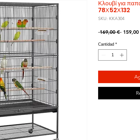
Κλουβί για πα
78Χ52Χ132
SKU: KKA304
Precio
 169,00 € 
159,00
Cantidad
*
Ag
R