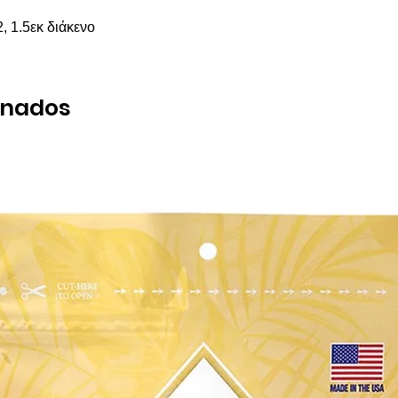
 1.5εκ διάκενο
onados