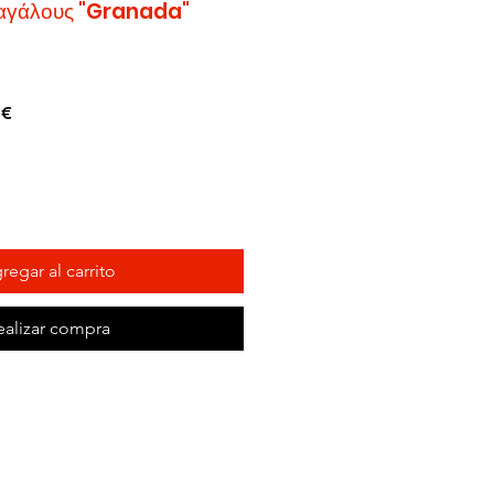
παγάλους "Granada"
Precio
 €
de
oferta
regar al carrito
ealizar compra