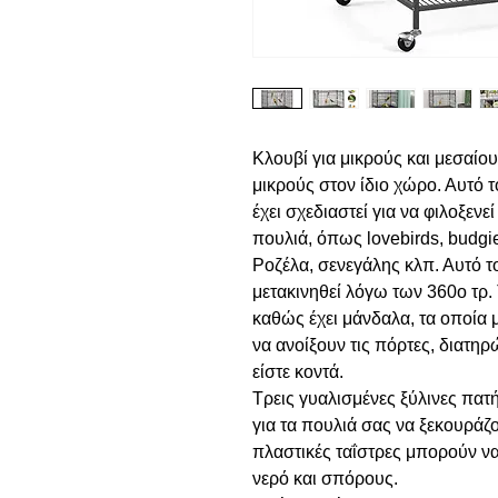
Κλουβί για μικρούς και μεσαίο
μικρούς στον ίδιο χώρο. Αυτό 
έχει σχεδιαστεί για να φιλοξεν
πουλιά, όπως lovebirds, budgie
Ροζέλα, σενεγάλης κλπ. Αυτό τ
μετακινηθεί λόγω των 360ο τρ.
καθώς έχει μάνδαλα, τα οποία
να ανοίξουν τις πόρτες, διατη
είστε κοντά.
Τρεις γυαλισμένες ξύλινες πατ
για τα πουλιά σας να ξεκουράζο
πλαστικές ταΐστρες μπορούν να
νερό και σπόρους.