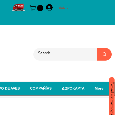
Iniciar sesión
E-mail us: zazoopet@yahoo.com
PO DE AVES
COMPAÑÍAS
ΔΩΡΟΚΑΡΤΑ
More