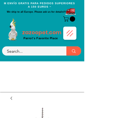
Μ ENVÍO GRATIS PARA PEDIDOS SUPERIORES
A 150 EUROS ~
We ship to all Europe. Please ask us for details!!!
zazoopet.com
Parrot's Favorite Place