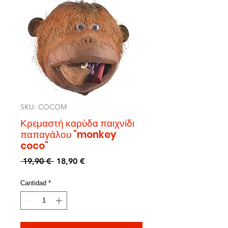
SKU: COCOM
Κρεμαστή καρύδα παιχνίδι
παπαγάλου "monkey
coco"
Precio
Precio
 19,90 € 
18,90 €
de
oferta
Cantidad
*