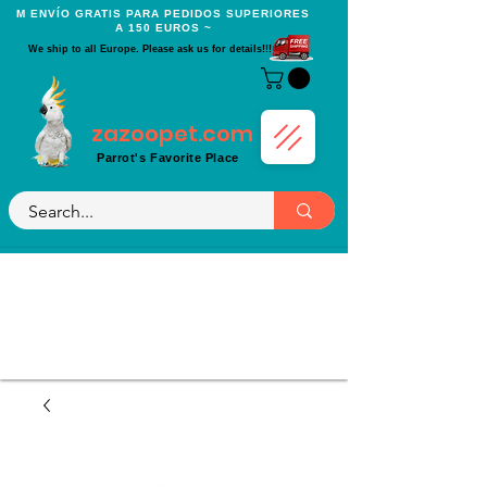
Μ ENVÍO GRATIS PARA PEDIDOS SUPERIORES
A 150 EUROS ~
We ship to all Europe. Please ask us for details!!!
zazoopet.com
Parrot's Favorite Place