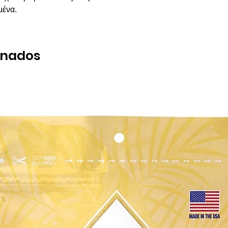
μένα.
onados