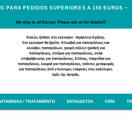
IS PARA PEDIDOS SUPERIORES A 150 EUROS ~
We ship to all Europe. Please ask us for details!!!
Καλώς ήλθατε στο zazoopet - Ηράκλειο Κρήτης.
Στο zazoopet θα βρείτε: Κλουβιά για παπαγάλους και
κλούβες παπαγάλων, τροφή πέλλετ (pellet) για
παπαγάλους, σπόρια για παπαγάλους, σνάκ
επιβράβευσης για παπαγάλους. Επίσης, παιχνίδια για
παπαγάλους, λουριά για παπαγάλους, τσάντες μεταφοράς
για παπαγάλους από επώνυμες εταιρείες στις καλύτερες
τιμές της αγοράς.
VITAMINAS / TRATAMIENTO
EΚΠΑΙΔΕΥΣΗ
CRÍA
TI