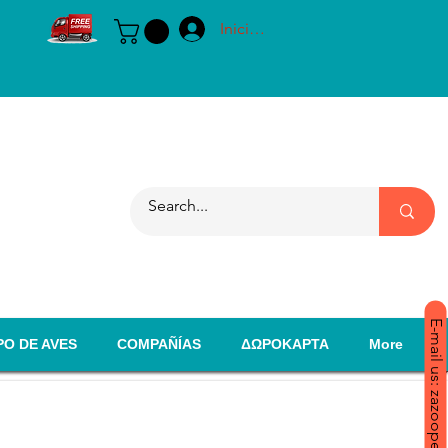
Iniciar sesión
E-mail us: zazoopet@yahoo.com
PO DE AVES
COMPAÑÍAS
ΔΩΡΟΚΑΡΤΑ
More