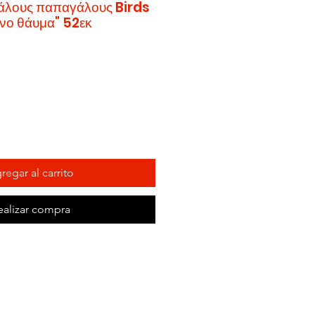
εγάλους παπαγάλους Birds
νο θάυμα" 52εκ
regar al carrito
ealizar compra