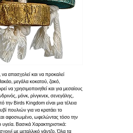
, να απασχολεί και να προκαλεί
κάο, μεγάλα κοκατού, ζακό,
ρεί να χρησιμοποιηθεί και για μεσαίους
ρινός, μόνκ, ρίνγκνεκ, σενεγάλης,
πό την Birds Kingdom είναι μια τέλεια
βί πουλιών για να κρατάει το
και αφοσιωμένο, ωφελώντας τόσο την
υ υγεία. Βασικά Χαρακτηριστικά:
χοινί με μεταλλικό γάντζο. Όλα τα