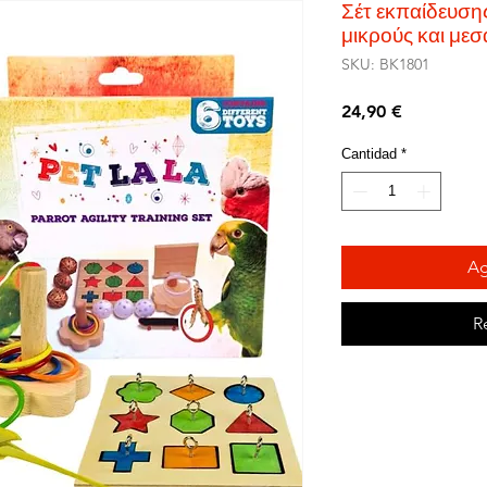
Σέτ εκπαίδευση
μικρούς και με
SKU: BK1801
Precio
24,90 €
Cantidad
*
Ag
R