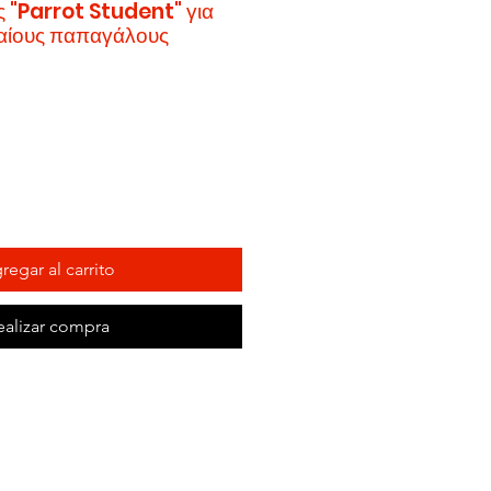
ς "Parrot Student" για
σαίους παπαγάλους
regar al carrito
ealizar compra