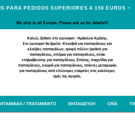
IS PARA PEDIDOS SUPERIORES A 150 EUROS ~
We ship to all Europe. Please ask us for details!!!
Καλώς ήλθατε στο zazoopet - Ηράκλειο Κρήτης.
Στο zazoopet θα βρείτε: Κλουβιά για παπαγάλους και
κλούβες παπαγάλων, τροφή πέλλετ (pellet) για
παπαγάλους, σπόρια για παπαγάλους, σνάκ
επιβράβευσης για παπαγάλους. Επίσης, παιχνίδια για
παπαγάλους, λουριά για παπαγάλους, τσάντες μεταφοράς
για παπαγάλους από επώνυμες εταιρείες στις καλύτερες
τιμές της αγοράς.
VITAMINAS / TRATAMIENTO
EΚΠΑΙΔΕΥΣΗ
CRÍA
TI