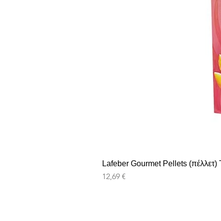
Lafeber Gourmet Pellets (πέλλετ) T
Precio
12,69 €