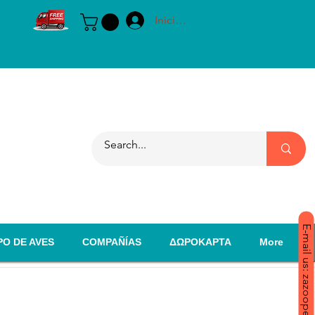
Iniciar sesión
E-mail us: zazoopet@yahoo.com
PO DE AVES
COMPAÑÍAS
ΔΩΡΟΚΑΡΤΑ
More