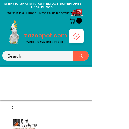
Μ ENVÍO GRATIS PARA PEDIDOS SUPERIORES
A 150 EUROS ~
We ship to all Europe. Please ask us for details!!!
zazoopet.com
Parrot's Favorite Place