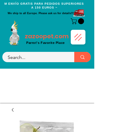
Μ ENVÍO GRATIS PARA PEDIDOS SUPERIORES
A 150 EUROS ~
We ship to all Europe. Please ask us for details!!!
zazoopet.com
Parrot's Favorite Place