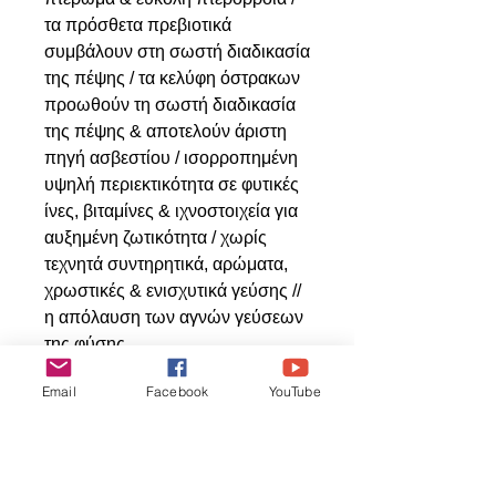
τα πρόσθετα πρεβιοτικά
συμβάλουν στη σωστή διαδικασία
της πέψης / τα κελύφη όστρακων
προωθούν τη σωστή διαδικασία
της πέψης & αποτελούν άριστη
πηγή ασβεστίου / ισορροπημένη
υψηλή περιεκτικότητα σε φυτικές
ίνες, βιταμίνες & ιχνοστοιχεία για
αυξημένη ζωτικότητα / χωρίς
τεχνητά συντηρητικά, αρώματα,
χρωστικές & ενισχυτικά γεύσης //
η απόλαυση των αγνών γεύσεων
της φύσης
Συστατικά: μεγάλη ποικιλία
Email
Facebook
YouTube
σπόρων , λινάρι, μήλο, σπόροι
κνήκου, σταχιά κεχρίου, αυγό . Με
πρεβιοτικά και όστρακα !!!